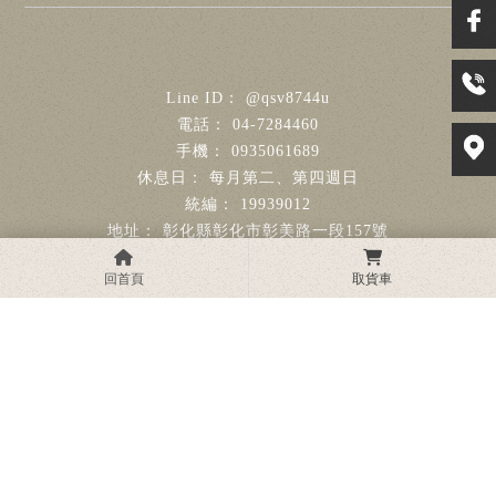
@qsv8744u
04-7284460
0935061689
每月第二、第四週日
19939012
彰化縣彰化市彰美路一段157號
請透過官方Line聯繫
回首頁
購物車
(0)
Sora
最新情報
商品瀏覽
隱形眼鏡
隱形眼鏡推薦
彰化隱形眼鏡
彰化隱形眼鏡推薦
隱眼專賣店