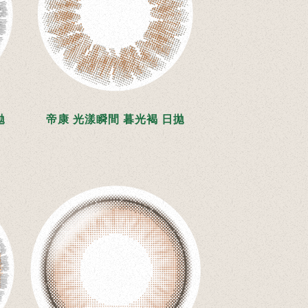
拋
帝康 光漾瞬間 暮光褐 日拋