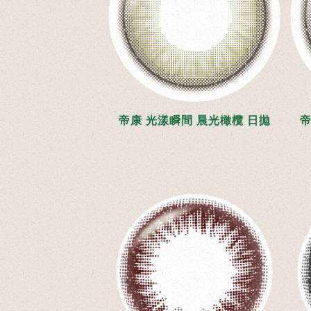
帝康 光漾瞬間 晨光橄欖 日拋
帝