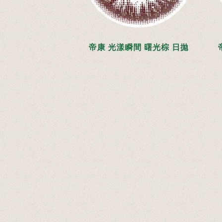
帝康 光漾瞬間 曙光棕 日拋