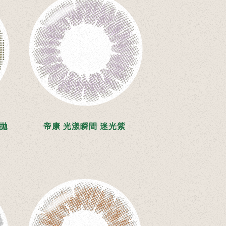
月拋
帝康 光漾瞬間 迷光紫