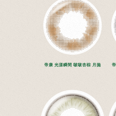
帝康 光漾瞬間 啵啵杏棕 月拋
帝