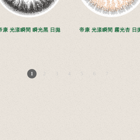
帝康 光漾瞬間 瞬光黑 日拋
帝康 光漾瞬間 霧光杏 日
1
2
3
4
5
6
7