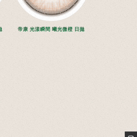
拋
帝康 光漾瞬間 曦光微橙 日拋